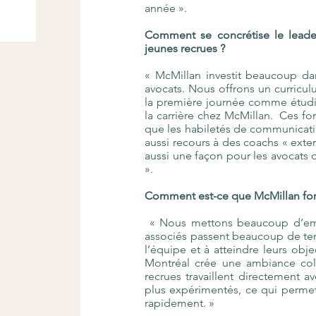
année ».
Comment se concrétise le leade
jeunes recrues ?
« McMillan investit beaucoup d
avocats. Nous offrons un curricu
la première journée comme étudia
la carrière chez McMillan. Ces fo
que les habiletés de communicati
aussi recours à des coachs « exter
aussi une façon pour les avocats 
».
Comment est-ce que McMillan forme
« Nous mettons beaucoup d’emph
associés passent beaucoup de temp
l’équipe et à atteindre leurs obj
Montréal crée une ambiance coll
recrues travaillent directement av
plus expérimentés, ce qui permet
rapidement. »