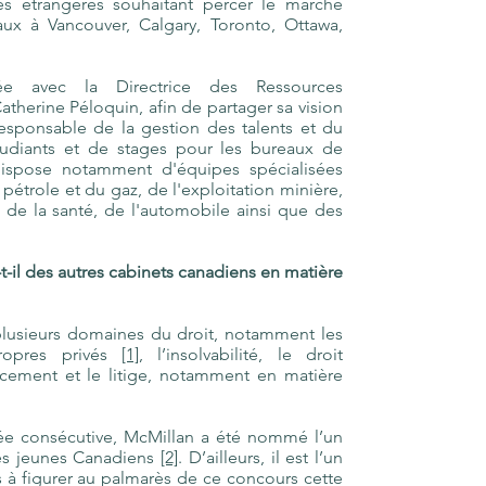
s étrangères souhaitant percer le marché
aux à Vancouver, Calgary, Toronto, Ottawa,
ée avec la Directrice des Ressources
atherine Péloquin, afin de partager sa vision
sponsable de la gestion des talents et du
udiants et de stages pour les bureaux de
dispose notamment d'équipes spécialisées
 pétrole et du gaz, de l'exploitation minière,
 de la santé, de l'automobile ainsi que des
l des autres cabinets canadiens en matière
usieurs domaines du droit, notamment les
ropres privés
[1]
, l’insolvabilité, le droit
ncement et le litige, notamment en matière
ée consécutive, McMillan a été nommé l’un
es jeunes Canadiens
[2]
. D’ailleurs, il est l’un
 à figurer au palmarès de ce concours cette