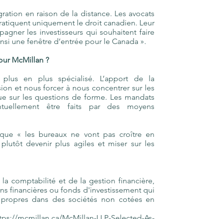
gration en raison de la distance. Les avocats
tiquent uniquement le droit canadien. Leur
pagner les investisseurs qui souhaitent faire
insi une fenêtre d’entrée pour le Canada ».
pour McMillan ?
plus en plus spécialisé. L’apport de la
ion et nous forcer à nous concentrer sur les
que sur les questions de forme. Les mandats
ntuellement être faits par des moyens
que « les bureaux ne vont pas croître en
lutôt devenir plus agiles et miser sur les
.
 la comptabilité et de la gestion financière,
ions financières ou fonds d'investissement qui
s propres dans des sociétés non cotées en
tps://mcmillan.ca/McMillan-LLP-Selected-As-