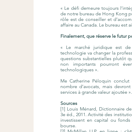
« Le défi demeure toujours l’inté
de notre bureau de Hong Kong pra
rôle est de conseiller et d’accom
affaire au Canada. Le bureau est a
Finalement, que réserve le futur 
« Le marché juridique est de 
technologie va changer la profess
questions substantielles plutôt 
non importants pourront éve
technologiques ».
Me Catherine Péloquin conclut 
nombre d’avocats, mais devront p
services à grande valeur ajoutée »
Sources
[1] Louis Ménard, Dictionnaire de
3e éd., 2011. Activité des institut
investissent en capital ou fond
bourse.
[2] McMillan LLP, en ligne : <
ht