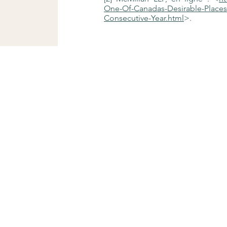
One-Of-Canadas-Desirable-Places-
Consecutive-Year.html
>.
gmail.com
'Université de Sherbrooke: 819-821-7500