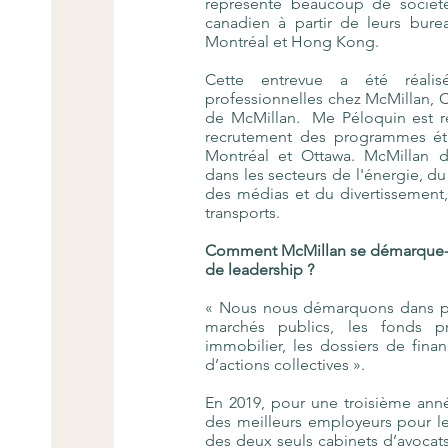
représente beaucoup de société
canadien à partir de leurs bure
Montréal et Hong Kong.
Cette entrevue a été réalis
professionnelles chez McMillan, C
de McMillan. Me Péloquin est re
recrutement des programmes ét
Montréal et Ottawa. McMillan 
dans les secteurs de l'énergie, du
des médias et du divertissement,
transports.
Comment McMillan se démarque-t-i
de leadership ?
« Nous nous démarquons dans pl
marchés publics, les fonds p
immobilier, les dossiers de fina
d’actions collectives ».
En 2019, pour une troisième ann
des meilleurs employeurs pour l
des deux seuls cabinets d’avocats