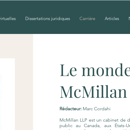
irtuelles
Dissertations juridiques
Carrière
Articles
Le monde
McMillan
Rédacteur:
Marc Cordahi
McMillan LLP est un cabinet de dro
public au Canada, aux États-U