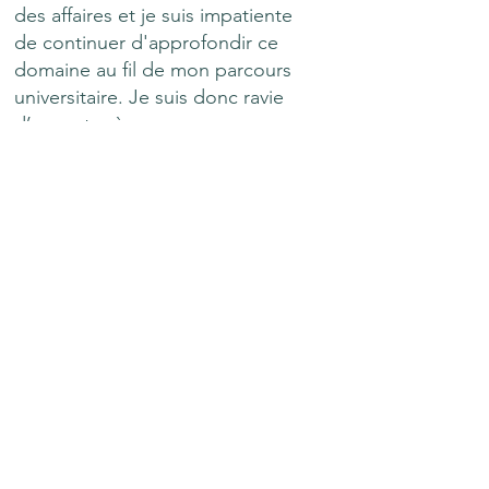
des affaires et je suis impatiente
de continuer d'approfondir ce
domaine au fil de mon parcours
universitaire. Je suis donc ravie
d’apporter à nouveau ma
contribution au journal et j’espère
qu’il saura ouvrir des horizons et
susciter la réflexion chez nos
lecteurs et lectrices.
Bonne lecture à toutes et à tous !
Contactez-nous